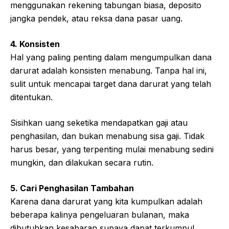
menggunakan rekening tabungan biasa, deposito
jangka pendek, atau reksa dana pasar uang.
4. Konsisten
Hal yang paling penting dalam mengumpulkan dana
darurat adalah konsisten menabung. Tanpa hal ini,
sulit untuk mencapai target dana darurat yang telah
ditentukan.
Sisihkan uang seketika mendapatkan gaji atau
penghasilan, dan bukan menabung sisa gaji. Tidak
harus besar, yang terpenting mulai menabung sedini
mungkin, dan dilakukan secara rutin.
5. Cari Penghasilan Tambahan
Karena dana darurat yang kita kumpulkan adalah
beberapa kalinya pengeluaran bulanan, maka
dibutuhkan kesabaran supaya dapat terkumpul.