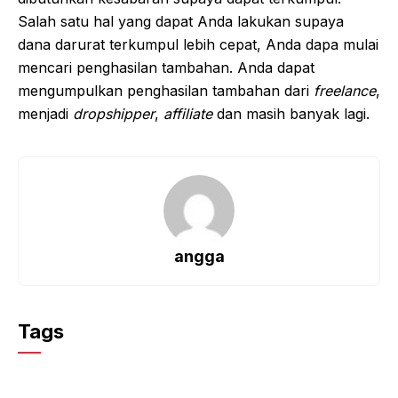
Salah satu hal yang dapat Anda lakukan supaya
dana darurat terkumpul lebih cepat, Anda dapa mulai
mencari penghasilan tambahan. Anda dapat
mengumpulkan penghasilan tambahan dari
freelance
,
menjadi
dropshipper
,
affiliate
dan masih banyak lagi.
angga
Tags