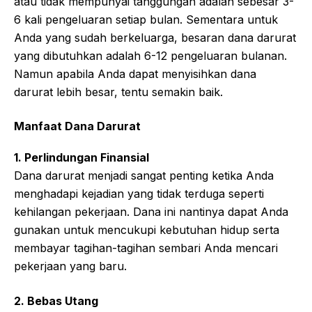
atau tidak mempunyai tanggungan adalah sebesar 3-
6 kali pengeluaran setiap bulan. Sementara untuk
Anda yang sudah berkeluarga, besaran dana darurat
yang dibutuhkan adalah 6-12 pengeluaran bulanan.
Namun apabila Anda dapat menyisihkan dana
darurat lebih besar, tentu semakin baik.
Manfaat Dana Darurat
1. Perlindungan Finansial
Dana darurat menjadi sangat penting ketika Anda
menghadapi kejadian yang tidak terduga seperti
kehilangan pekerjaan. Dana ini nantinya dapat Anda
gunakan untuk mencukupi kebutuhan hidup serta
membayar tagihan-tagihan sembari Anda mencari
pekerjaan yang baru.
2. Bebas Utang