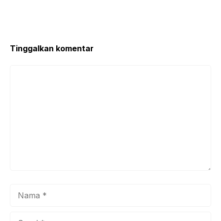
Tinggalkan komentar
Komentar
Nama
Surel