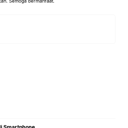
kan. Semoga bermanfaat.
i Smartphone