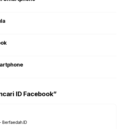
la
ook
artphone
ncari ID Facebook”
- Berfaedah.ID