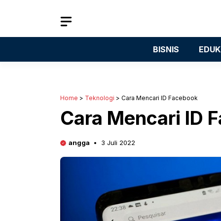
Langsung
ke
isi
BISNIS
EDUK
Home
>
Teknologi
>
Cara Mencari ID Facebook
Cara Mencari ID 
angga
3 Juli 2022