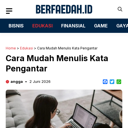
Langsung
ke
isi
BISNIS
EDUKASI
FINANSIAL
GAME
GAYA
Home
>
Edukasi
>
Cara Mudah Menulis Kata Pengantar
Cara Mudah Menulis Kata
Pengantar
F
T
W
angga
2 Juni 2026
a
w
h
c
i
a
e
t
t
b
t
s
o
e
A
o
r
p
k
p